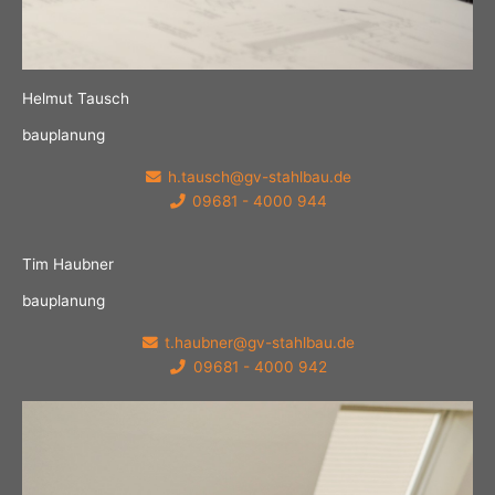
Helmut Tausch
bauplanung
h.tausch@gv-stahlbau.de
09681 - 4000 944
Tim Haubner
bauplanung
t.haubner@gv-stahlbau.de
09681 - 4000 942