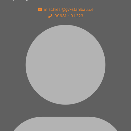
m.schiesl@gv-stahlbau.de
09681 - 91 223