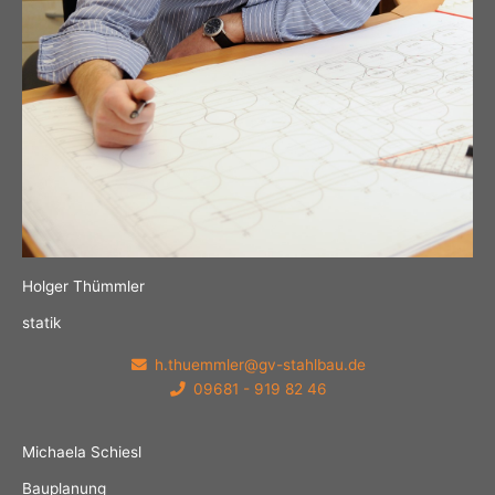
Holger Thümmler
statik
h.thuemmler@gv-stahlbau.de
09681 - 919 82 46
Michaela Schiesl
Bauplanung