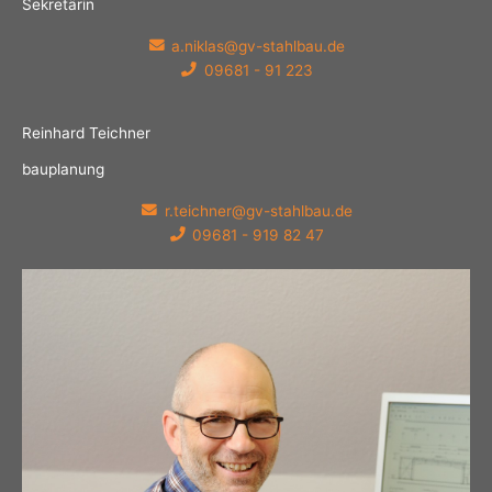
Sekretärin
a.niklas@gv-stahlbau.de
09681 - 91 223
Reinhard Teichner
bauplanung
r.teichner@gv-stahlbau.de
09681 - 919 82 47