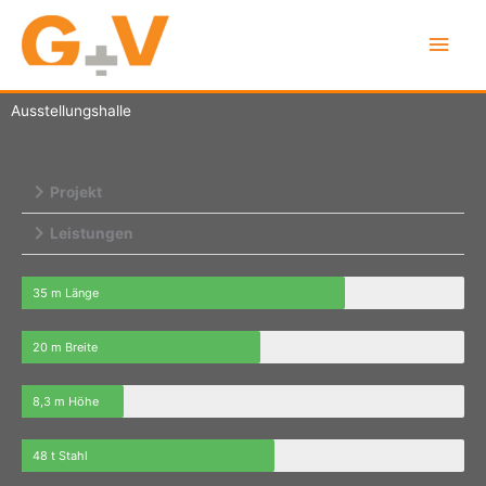
Zum
Hau
Inhalt
springen
Ausstellungshalle
Projekt
Leistungen
35 m Länge
20 m Breite
8,3 m Höhe
48 t Stahl